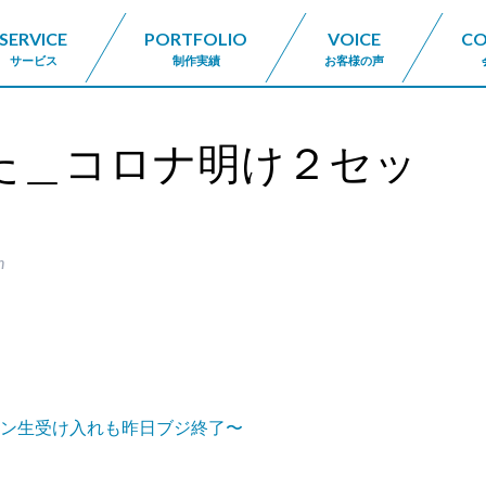
SERVICE
PORTFOLIO
VOICE
C
サービス
制作実績
お客様の声
た＿コロナ明け２セッ
n
ン生受け入れも昨日ブジ終了〜