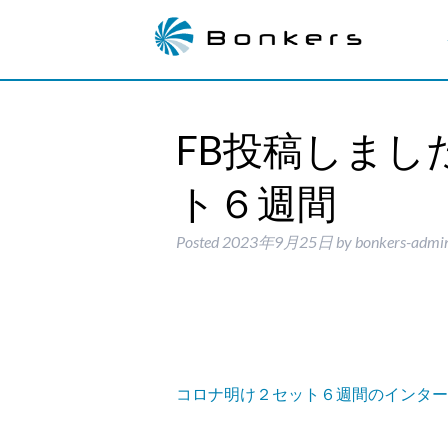
FB投稿しまし
ト６週間
Posted
2023年9月25日
by
bonkers-admi
コロナ明け２セット６週間のインター