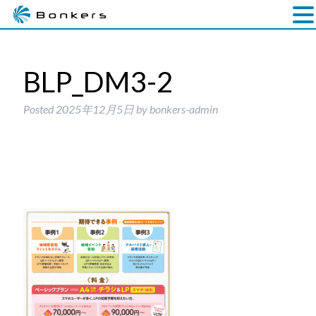
BLP_DM3-2
Posted
2025年12月5日
by
bonkers-admin